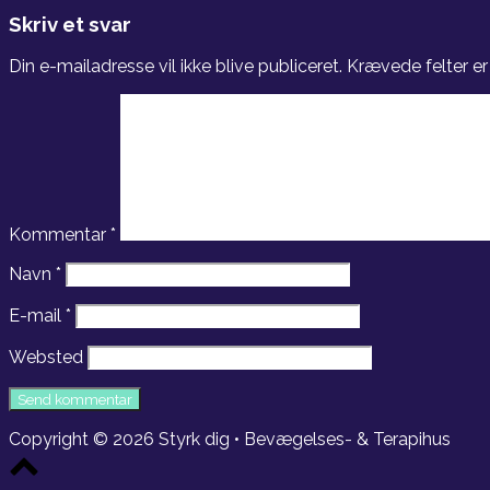
Skriv et svar
Din e-mailadresse vil ikke blive publiceret.
Krævede felter e
Kommentar
*
Navn
*
E-mail
*
Websted
Copyright © 2026 Styrk dig • Bevægelses- & Terapihus
Scroll
to