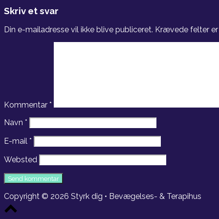
Skriv et svar
Din e-mailadresse vil ikke blive publiceret.
Krævede felter e
Kommentar
*
Navn
*
E-mail
*
Websted
Copyright © 2026 Styrk dig • Bevægelses- & Terapihus
Scroll
to