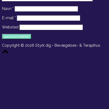
Navn
*
E-mail
*
Websted
Copyright © 2026 Styrk dig • Bevægelses- & Terapihus
Scroll
to
top