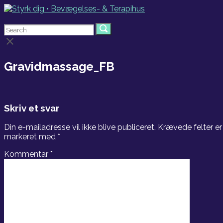
Skip
to
Menu
content
Search
Search
Search
for:
for:
Close
search
bar
Gravidmassage_FB
Skriv et svar
Din e-mailadresse vil ikke blive publiceret.
Krævede felter er
markeret med
*
Kommentar
*