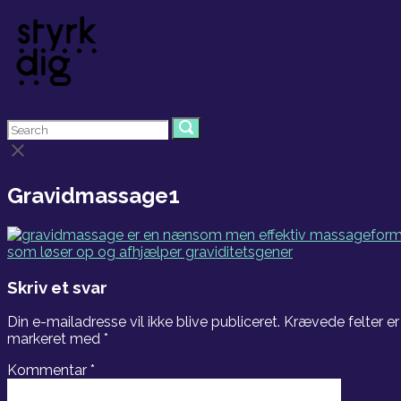
Skip
to
content
Menu
Search
Search
Search
for:
for:
Close
search
bar
Gravidmassage1
Skriv et svar
Din e-mailadresse vil ikke blive publiceret.
Krævede felter er
markeret med
*
Kommentar
*