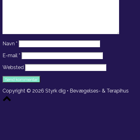
Navn
*
E-mail
*
Websted
Copyright © 2026 Styrk dig • Bevægelses- & Terapihus
Scroll
to
top