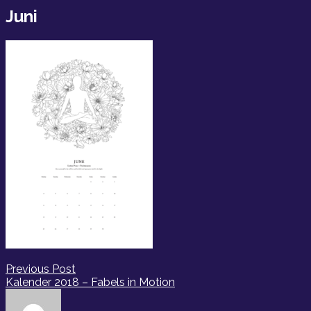
bar
Juni
Indlægsnavigation
Previous Post
Kalender 2018 – Fabels in Motion