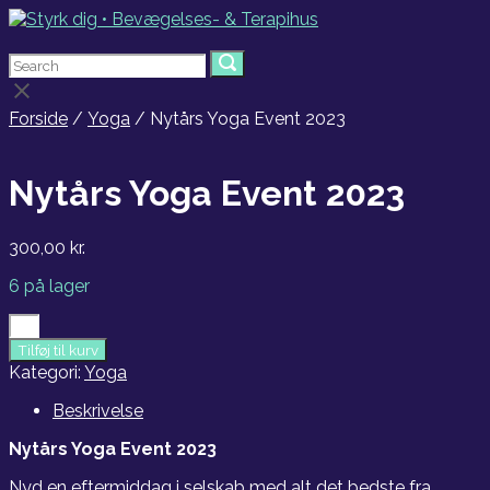
Skip
to
Menu
content
Search
Search
Search
for:
for:
Close
search
Forside
/
Yoga
/ Nytårs Yoga Event 2023
bar
Nytårs Yoga Event 2023
300,00
kr.
6 på lager
Nytårs
Yoga
Tilføj til kurv
Event
Kategori:
Yoga
2023
antal
Beskrivelse
Nytårs Yoga Event 2023
Nyd en eftermiddag i selskab med alt det bedste fra