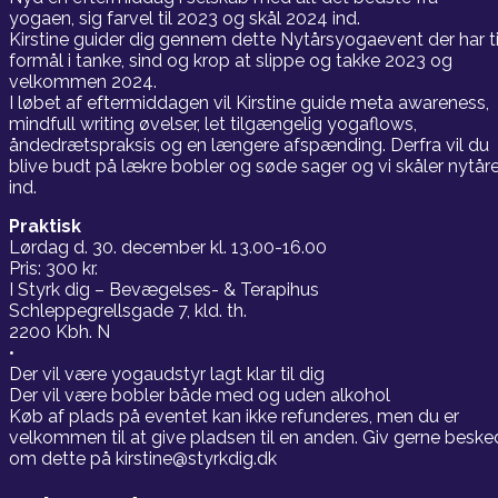
yogaen, sig farvel til 2023 og skål 2024 ind.
Kirstine guider dig gennem dette Nytårsyogaevent der har ti
formål i tanke, sind og krop at slippe og takke 2023 og
velkommen 2024.
I løbet af eftermiddagen vil Kirstine guide meta awareness,
mindfull writing øvelser, let tilgængelig yogaflows,
åndedrætspraksis og en længere afspænding. Derfra vil du
blive budt på lækre bobler og søde sager og vi skåler nytår
ind.
Praktisk
Lørdag d. 30. december kl. 13.00-16.00
Pris: 300 kr.
I Styrk dig – Bevægelses- & Terapihus
Schleppegrellsgade 7, kld. th.
2200 Kbh. N
•
Der vil være yogaudstyr lagt klar til dig
Der vil være bobler både med og uden alkohol
Køb af plads på eventet kan ikke refunderes, men du er
velkommen til at give pladsen til en anden. Giv gerne beske
om dette på kirstine@styrkdig.dk