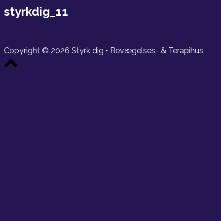
bar
styrkdig_11
Copyright © 2026 Styrk dig • Bevægelses- & Terapihus
Scroll
to
top