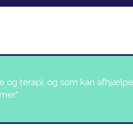
 og terapi, og som kan afhjælp
mer."