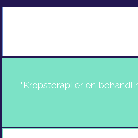
'Tak for at tage dig tid'
'Din feedback er super vigtigt for mig"
- Kirstine Marie Fabricius
"Kropsterapi er en behandl