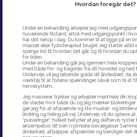
Hvordan foregår det?
Under en behandling arbejder jeg med udgangspunk
nuværende tilstand, altså med udgangspunkt i hvo
har det netop i dag. Du kommer til at ligge på en br
massør eller fysioterapeut bruger. Jeg starter alti
spørge ind til hvordan det går, og til hvordan du op
for tiden.
Under en behandling går jeg igennem hele kroppen, 
med både for- og bagside, fra dit hovedet og ned ti
Undervejs vil jeg løbende guide dit åndedræt, da d
værktøj til at forløse spændinger, såvel som til at få
nervesystem.
Jeg masserer, trykker og arbejder med hele din krop
de steder, hvor både du og jeg mærker blokeringer
gør jeg for at afspænde og ilte muskel- og bindevæ
lindring og heling på vej. Undervejs vil du opleve a
“pulseringer”, hvilket betyder at jeg skiftervis ryste
eksempelvis dit ben i rytmiske bevægelser. Samme
åndedræt, afslapper, afspænder og beroliger det di