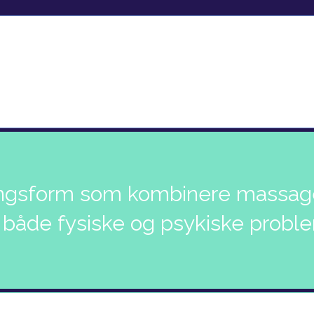
ingsform som kombinere massage
både fysiske og psykiske proble