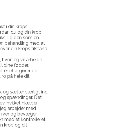
t i din krops
rdan du og din krop
iks, lig den som en
d en behandling med at
lever din krops tilstand
hvor jeg vil arbejde
l dine fødder.
et er et afgørende
 ro på hele dit
, og sætter særligt ind
 og spændinger. Det
v, hvilket hjælper
t jeg arbejder med
r, hiver og bevæger
n med et kontrolleret
n krop og dit